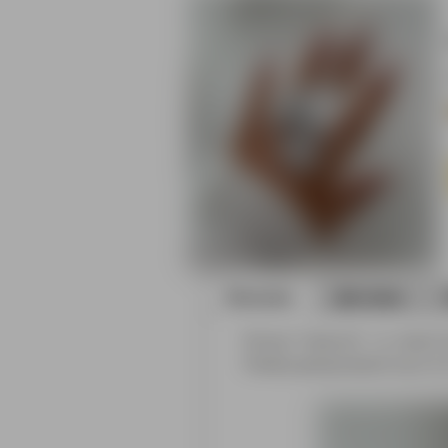
Описание
Доставка
Кольцо "открытое", т.е. может
Размер декоративной части 3,5