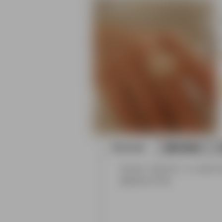
Описание
Доставка
Кольцо "открытое", т.е. может
Диаметр 32 мм.