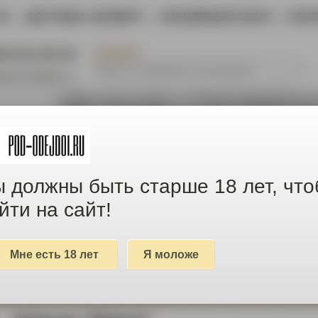
ТА
|
ДОСТАВКА, ВОЗВРАТ
|
АНОНИМНЫЙ ЗАКАЗ
|
КОН
ПОИСК
05-611-66-44
@pod-odejdoi.ru
 должны быть старше 18 лет, чт
йти на сайт!
Мне есть 18 лет
Я моложе
товары с МАЛЕНЬКИМ дефектом и БОЛЬШОЙ скидкой
ЕЖДА И ОБУВЬ
ДАМСКИЕ ШТУЧКИ
ПОЯСА ВЕРНО