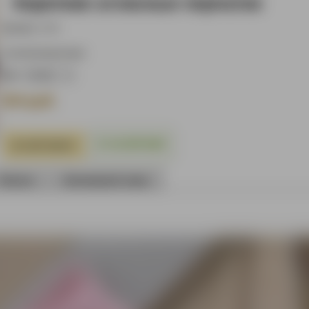
Короткие атласные перчатки
Артикул:
2346
- на маленькую руку
Цвет:
550
руб.
В НАЛИЧИИ
Оплата
Анонимный заказ