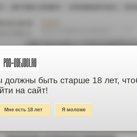
ТА
|
ДОСТАВКА, ВОЗВРАТ
|
АНОНИМНЫЙ ЗАКАЗ
|
КОН
ПОИСК
05-611-66-44
@pod-odejdoi.ru
 должны быть старше 18 лет, чт
йти на сайт!
Мне есть 18 лет
Я моложе
товары с МАЛЕНЬКИМ дефектом и БОЛЬШОЙ скидкой
ЕЖДА И ОБУВЬ
ДАМСКИЕ ШТУЧКИ
ПОЯСА ВЕРНО