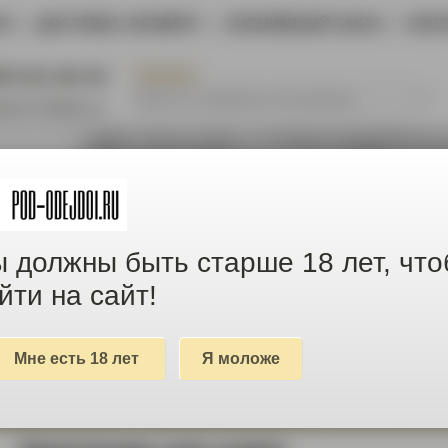
ТА
|
ДОСТАВКА, ВОЗВРАТ
|
АНОНИМНЫЙ ЗАКАЗ
|
КОН
ПОИСК
05-611-66-44
@pod-odejdoi.ru
 должны быть старше 18 лет, чт
йти на сайт!
Мне есть 18 лет
Я моложе
товары с МАЛЕНЬКИМ дефектом и БОЛЬШОЙ скидкой
ЕЖДА И ОБУВЬ
ДАМСКИЕ ШТУЧКИ
ПОЯСА ВЕРНО