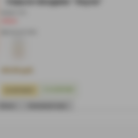
Серьги-гвоздики "Акула"
Артикул:
6690
.
-СЕРЬГИ
ИДЕАЛЬНАЯ ПАРА:
405.00
руб.
В НАЛИЧИИ
Оплата
Анонимный заказ