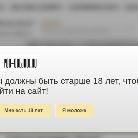
ТА
|
ДОСТАВКА, ВОЗВРАТ
|
АНОНИМНЫЙ ЗАКАЗ
|
КОН
ПОИСК
05-611-66-44
@pod-odejdoi.ru
 должны быть старше 18 лет, чт
йти на сайт!
Мне есть 18 лет
Я моложе
товары с МАЛЕНЬКИМ дефектом и БОЛЬШОЙ скидкой
ЕЖДА И ОБУВЬ
ДАМСКИЕ ШТУЧКИ
ПОЯСА ВЕРНО